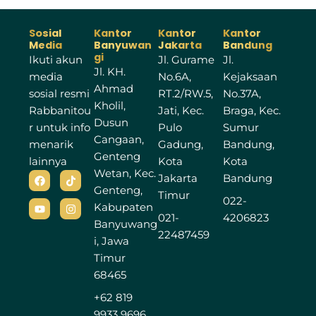
Sosial
Kantor
Kantor
Kantor
Media
Banyuwan
Jakarta
Bandung
gi
Ikuti akun
Jl. Gurame
Jl.
Jl. KH.
media
No.6A,
Kejaksaan
Ahmad
sosial resmi
RT.2/RW.5,
No.37A,
Kholil,
Rabbanitou
Jati, Kec.
Braga, Kec.
Dusun
r untuk info
Pulo
Sumur
Cangaan,
menarik
Gadung,
Bandung,
Genteng
lainnya
Kota
Kota
Wetan, Kec.
F
Y
T
I
Jakarta
Bandung
a
o
i
n
Genteng,
c
u
k
s
Timur
022-
e
t
t
t
Kabupaten
b
u
o
a
021-
4206823
Banyuwang
o
b
k
g
22487459
o
e
r
i, Jawa
k
a
Timur
m
68465
+62 819
9933 9696