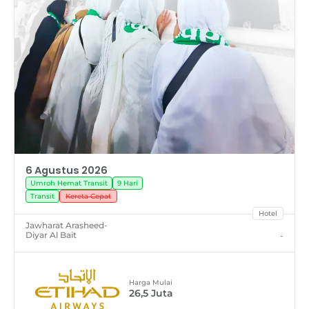
6 Agustus 2026
Umroh Hemat Transit
9 Hari
Transit
Kereta Cepat
Hotel
Jawharat Arasheed
-
Diyar Al Bait
-
Harga Mulai
26,5
Juta