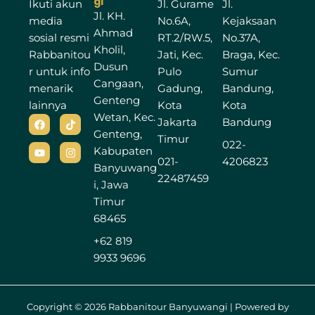
gi
Ikuti akun
Jl. Gurame
Jl.
Jl. KH.
media
No.6A,
Kejaksaan
Ahmad
sosial resmi
RT.2/RW.5,
No.37A,
Kholil,
Rabbanitou
Jati, Kec.
Braga, Kec.
Dusun
r untuk info
Pulo
Sumur
Cangaan,
menarik
Gadung,
Bandung,
Genteng
lainnya
Kota
Kota
Wetan, Kec.
F
Y
T
I
Jakarta
Bandung
a
o
i
n
Genteng,
c
u
k
s
Timur
022-
e
t
t
t
Kabupaten
b
u
o
a
021-
4206823
Banyuwang
o
b
k
g
22487459
o
e
r
i, Jawa
k
a
Timur
m
68465
+62 819
9933 9696
Copyright © 2026 Rabbanitour Banyuwangi | Powered by