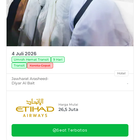
4 Juli 2026
Umroh Hemat Transit
9 Hari
Transit
Kereta Cepat
Hotel
Jawharat Arasheed
-
Diyar Al Bait
-
Harga Mulai
26,5
Juta
Seat Terbatas