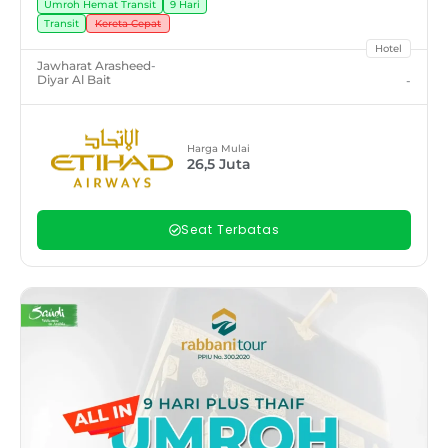
Umroh Hemat Transit
9 Hari
Transit
Kereta Cepat
Hotel
Jawharat Arasheed
-
Diyar Al Bait
-
Harga Mulai
26,5
Juta
Seat Terbatas