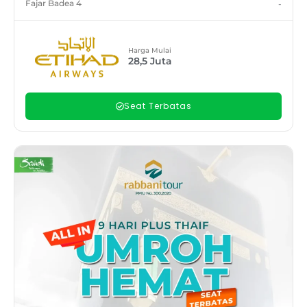
Fajar Badea 4
-
Harga Mulai
28,5
Juta
Seat Terbatas