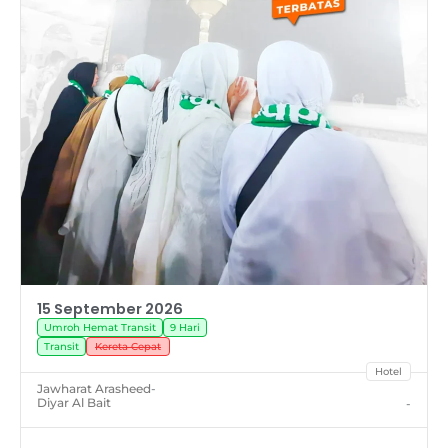
15 September 2026
Umroh Hemat Transit
9 Hari
Transit
Kereta Cepat
Hotel
Jawharat Arasheed
-
Diyar Al Bait
-