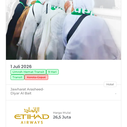
1 Juli 2026
Umroh Hemat Transit
9 Hari
Transit
Kereta Cepat
Hotel
Jawharat Arasheed
-
Diyar Al Bait
-
Harga Mulai
26,5
Juta