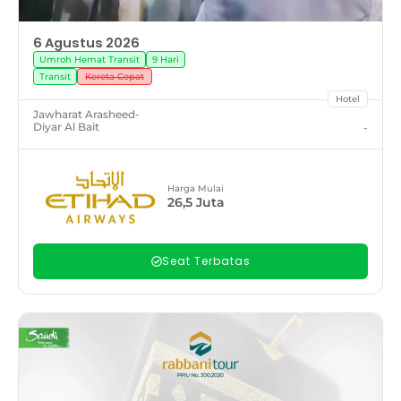
6 Agustus 2026
Umroh Hemat Transit
9 Hari
Transit
Kereta Cepat
Hotel
Jawharat Arasheed
-
Diyar Al Bait
-
Harga Mulai
26,5
Juta
Seat Terbatas