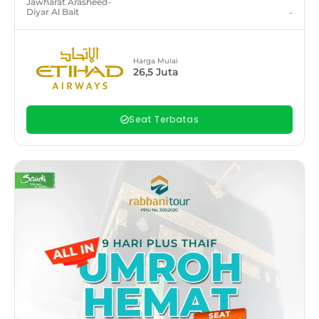
Jawharat Arasheed
-
Diyar Al Bait
-
Harga Mulai
26,5
Juta
Seat Terbatas