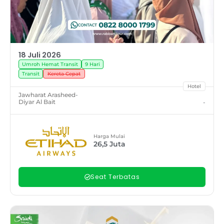
18 Juli 2026
Umroh Hemat Transit
9 Hari
Transit
Kereta Cepat
Hotel
Jawharat Arasheed
-
Diyar Al Bait
-
Harga Mulai
26,5
Juta
Seat Terbatas