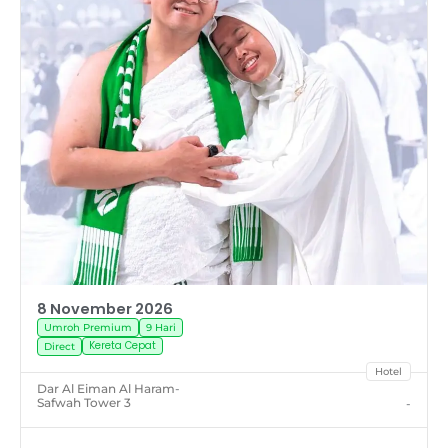
8 November 2026
Umroh Premium
9 Hari
Kereta Cepat
Direct
Hotel
Dar Al Eiman Al Haram
-
Safwah Tower 3
-