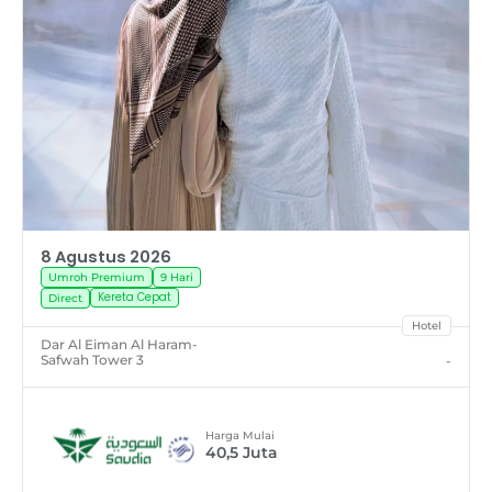
8 Agustus 2026
Umroh Premium
9 Hari
Kereta Cepat
Direct
Hotel
Dar Al Eiman Al Haram
-
Safwah Tower 3
-
Harga Mulai
40,5
Juta