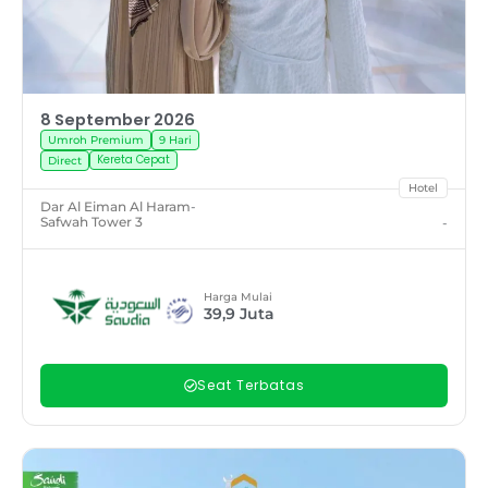
8 September 2026
Umroh Premium
9 Hari
Kereta Cepat
Direct
Hotel
Dar Al Eiman Al Haram
-
Safwah Tower 3
-
Harga Mulai
39,9
Juta
Seat Terbatas