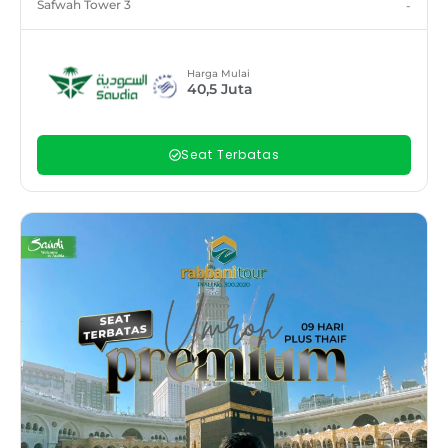
Safwah Tower 3
-
Harga Mulai
40,5
Juta
Seat Terbatas