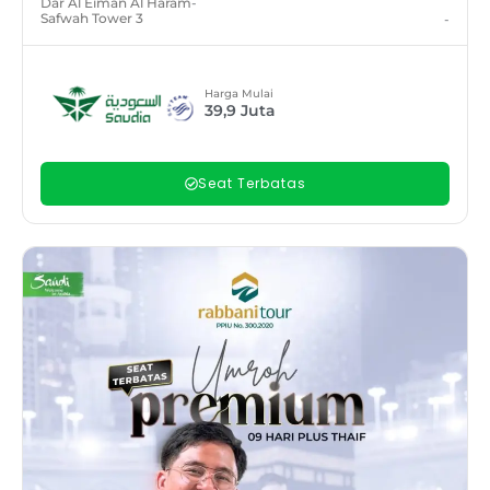
Dar Al Eiman Al Haram
-
Safwah Tower 3
-
Harga Mulai
39,9
Juta
Seat Terbatas