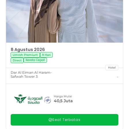
8 Agustus 2026
Umroh Premium
9 Hari
Kereta Cepat
Direct
Hotel
Dar Al Eiman Al Haram
-
Safwah Tower 3
-
Harga Mulai
40,5
Juta
Seat Terbatas