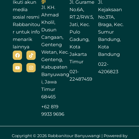
gi
Ikuti akun
Jl. Gurame
Jl.
Jl. KH.
media
No.6A,
Kejaksaan
Ahmad
sosial resmi
RT.2/RW.5,
No.37A,
Kholil,
Rabbanitou
Jati, Kec.
Braga, Kec.
Dusun
r untuk info
Pulo
Sumur
Cangaan,
menarik
Gadung,
Bandung,
Genteng
lainnya
Kota
Kota
Wetan, Kec.
F
Y
T
I
Jakarta
Bandung
a
o
i
n
Genteng,
c
u
k
s
Timur
022-
e
t
t
t
Kabupaten
b
u
o
a
021-
4206823
Banyuwang
o
b
k
g
22487459
o
e
r
i, Jawa
k
a
Timur
m
68465
+62 819
9933 9696
Copyright © 2026 Rabbanitour Banyuwangi | Powered by