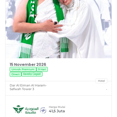
15 November 2026
Umroh Premium
9 Hari
Kereta Cepat
Direct
Hotel
Dar Al Eiman Al Haram
-
Safwah Tower 3
-
Harga Mulai
41,5
Juta