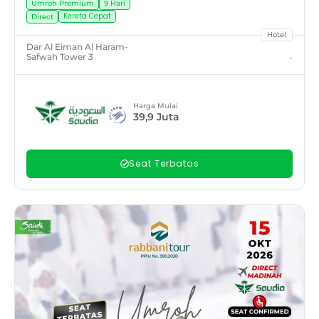
Umroh Premium
9 Hari
Kereta Cepat
Direct
Hotel
Dar Al Eiman Al Haram
-
Safwah Tower 3
-
Harga Mulai
39,9
Juta
Seat Terbatas