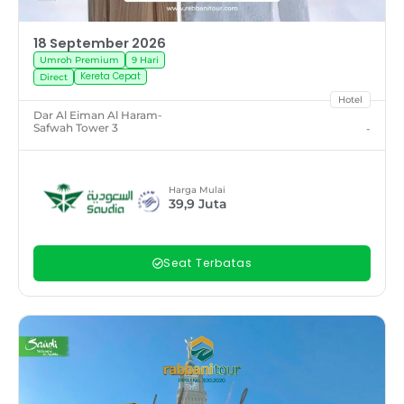
18 September 2026
Umroh Premium
9 Hari
Kereta Cepat
Direct
Hotel
Dar Al Eiman Al Haram
-
Safwah Tower 3
-
Harga Mulai
39,9
Juta
Seat Terbatas