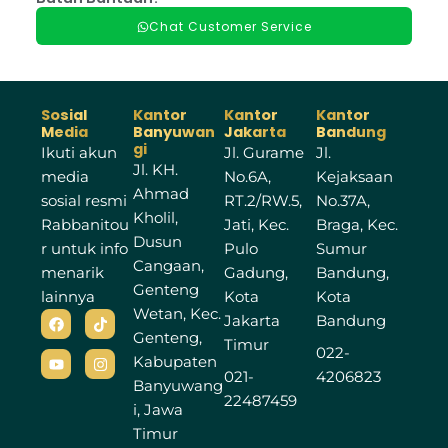
Chat Customer Service
Sosial
Kantor
Kantor
Kantor
Media
Banyuwan
Jakarta
Bandung
gi
Ikuti akun
Jl. Gurame
Jl.
Jl. KH.
media
No.6A,
Kejaksaan
Ahmad
sosial resmi
RT.2/RW.5,
No.37A,
Kholil,
Rabbanitou
Jati, Kec.
Braga, Kec.
Dusun
r untuk info
Pulo
Sumur
Cangaan,
menarik
Gadung,
Bandung,
Genteng
lainnya
Kota
Kota
Wetan, Kec.
F
Y
T
I
Jakarta
Bandung
a
o
i
n
Genteng,
c
u
k
s
Timur
022-
e
t
t
t
Kabupaten
b
u
o
a
021-
4206823
Banyuwang
o
b
k
g
22487459
o
e
r
i, Jawa
k
a
Timur
m