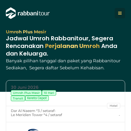
Lewati
ke
konten
Umroh Plus Mesir
Jadwal Umroh Rabbanitour, Segera
Rencanakan
Perjalanan Umroh
Anda
dan Keluarga.
Banyak pilihan tanggal dan paket yang Rabbanitour
Sediakan, Segera daftar Sebelum Kehabisan.
30 Juni 2026
Umroh Plus Mesir
10 Hari
Kereta Cepat
Transit
Hotel
Dar Al Naeem *3 / setaraf
-
Le Meridien Tower *4 / setaraf
-