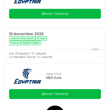
Seat Terbatas
10 November 2026
Umroh Plus Mesir
10 Hari
Kereta Cepat
Transit
Hotel
Dar Al Naeem *3 / setaraf
-
Le Meridien Tower *4 / setaraf
-
Harga Mulai
28,5
Juta
Seat Terbatas